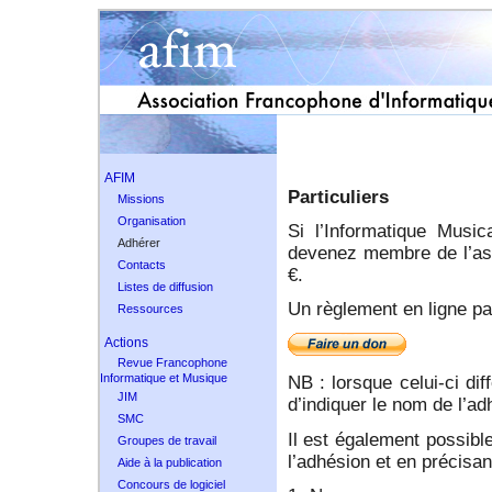
AFIM
Particuliers
Missions
Organisation
Si l’Informatique Musi
Adhérer
devenez membre de l’asso
Contacts
€.
Listes de diffusion
Un règlement en ligne par
Ressources
Actions
Revue Francophone
Informatique et Musique
NB : lorsque celui-ci di
JIM
d’indiquer le nom de l’ad
SMC
Il est également possibl
Groupes de travail
l’adhésion et en précisan
Aide à la publication
Concours de logiciel