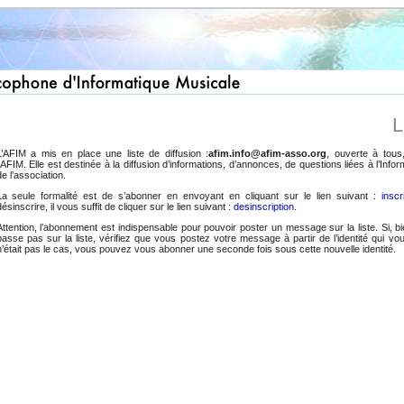
L
L’AFIM a mis en place une liste de diffusion :
afim.info@afim-asso.org
, ouverte à tou
l’AFIM. Elle est destinée à la diffusion d’informations, d’annonces, de questions liées à l’Inf
de l’association.
La seule formalité est de s’abonner en envoyant en cliquant sur le lien suivant :
inscr
ésinscrire, il vous suffit de cliquer sur le lien suivant :
desinscription
.
Attention, l’abonnement est indispensable pour pouvoir poster un message sur la liste. Si,
passe pas sur la liste, vérifiez que vous postez votre message à partir de l’identité qui vou
n’était pas le cas, vous pouvez vous abonner une seconde fois sous cette nouvelle identité.