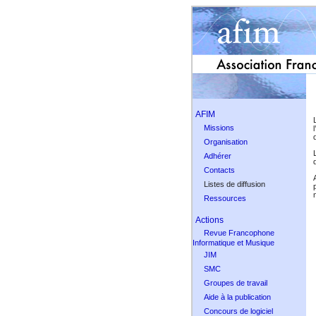
AFIM
Missions
Organisation
Adhérer
d
Contacts
Listes de diffusion
Ressources
Actions
Revue Francophone
Informatique et Musique
JIM
SMC
Groupes de travail
Aide à la publication
Concours de logiciel